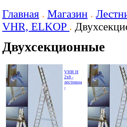
Главная
Магазин
Лестн
VHR, ELKOP
Двухсекци
Двухсекционные
VHR H
2x8 -
лестница
-