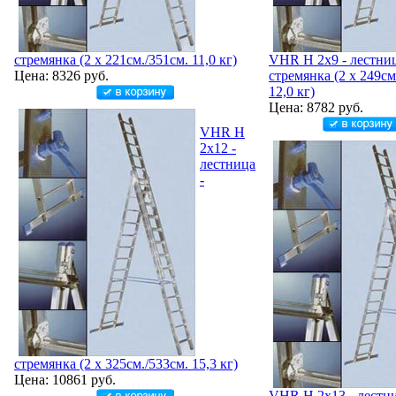
стремянка (2 х 221см./351см. 11,0 кг)
VHR H 2x9 - лестниц
Цена: 8326 руб.
стремянка (2 х 249см
12,0 кг)
Цена: 8782 руб.
VHR H
2x12 -
лестница
-
стремянка (2 х 325см./533см. 15,3 кг)
Цена: 10861 руб.
VHR H 2x13 - лестни