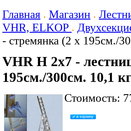
Главная
Магазин
Лестн
VHR, ELKOP
Двухсекци
- стремянка (2 х 195см./30
VHR H 2x7 - лестниц
195см./300см. 10,1 кг
Стоимость: 7