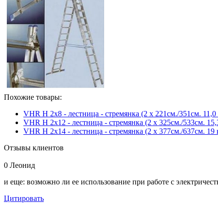
Похожие товары:
VHR H 2x8 - лестница - стремянка (2 х 221см./351см. 11,0 
VHR H 2x12 - лестница - стремянка (2 х 325см./533см. 15,
VHR H 2x14 - лестница - стремянка (2 х 377см./637см. 19 
Отзывы клиентов
0
Леонид
и еще: возможно ли ее использование при работе с электричес
Цитировать