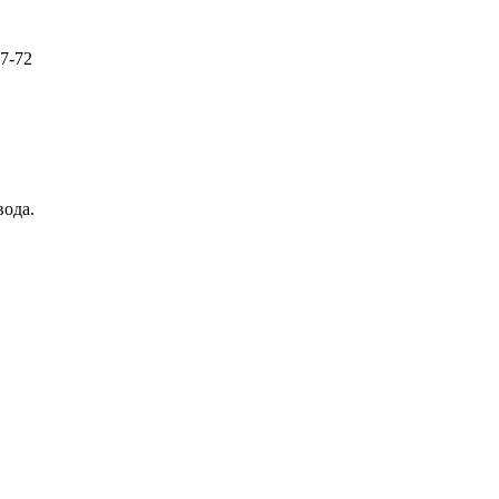
57-72
вода.