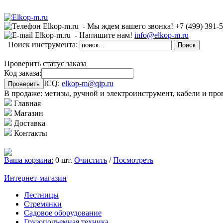
- Мы ждем вашего звонка!
+7 (499)
391-
- Напишите нам!
info@elkop-m.ru
Поиск инструмента:
Проверить статус заказа
Код заказа:
ICQ:
elkop-m@qip.ru
В продаже: метизы, ручной и электроинструмент, кабели и про
Главная
Магазин
Доставка
Контакты
Ваша корзина:
0 шт.
Очистить
/
Посмотреть
Интернет-магазин
Лестницы
Стремянки
Садовое оборудование
Грузоподъемная техника