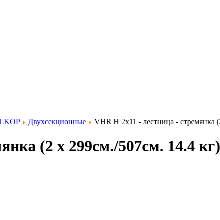
ELKOP
Двухсекционные
VHR H 2x11 - лестница - стремянка (2
нка (2 х 299см./507см. 14.4 кг