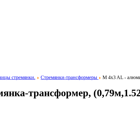
ницы стремянки.
Стремянки-трансформеры
M 4x3 AL - алюми
янка-трансформер, (0,79м,1.52