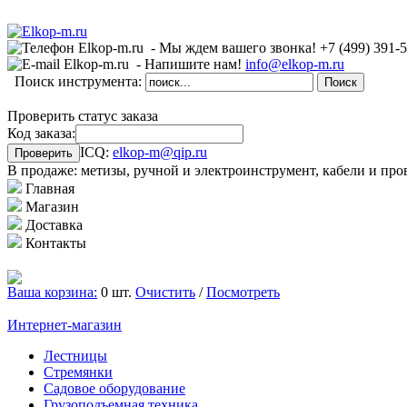
- Мы ждем вашего звонка!
+7 (499)
391-
- Напишите нам!
info@elkop-m.ru
Поиск инструмента:
Проверить статус заказа
Код заказа:
ICQ:
elkop-m@qip.ru
В продаже: метизы, ручной и электроинструмент, кабели и про
Главная
Магазин
Доставка
Контакты
Ваша корзина:
0 шт.
Очистить
/
Посмотреть
Интернет-магазин
Лестницы
Стремянки
Садовое оборудование
Грузоподъемная техника