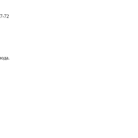
57-72
вода.