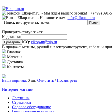
- Мы ждем вашего звонка!
+7 (499)
391-
- Напишите нам!
info@elkop-m.ru
Поиск инструмента:
Проверить статус заказа
Код заказа:
ICQ:
elkop-m@qip.ru
В продаже: метизы, ручной и электроинструмент, кабели и про
Главная
Магазин
Доставка
Контакты
Ваша корзина:
0 шт.
Очистить
/
Посмотреть
Интернет-магазин
Лестницы
Стремянки
Садовое оборудование
Грузоподъемная техника