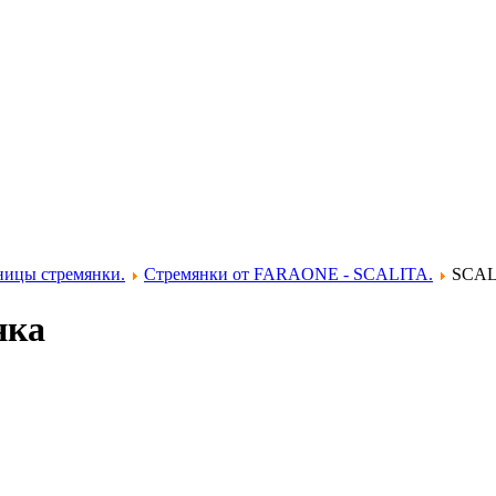
ницы стремянки.
Стремянки от FARAONE - SCALITA.
SCALI
нка