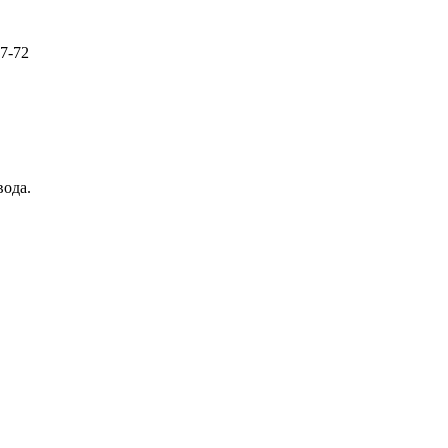
57-72
вода.