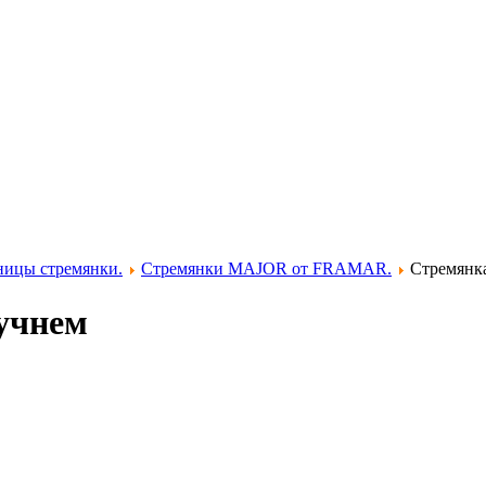
ницы стремянки.
Стремянки MAJOR от FRAMAR.
Стремянка
учнем