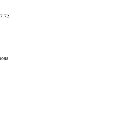
57-72
вода.