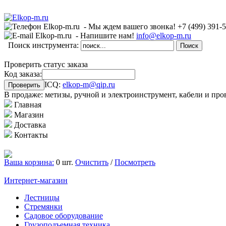
- Мы ждем вашего звонка!
+7 (499)
391-
- Напишите нам!
info@elkop-m.ru
Поиск инструмента:
Проверить статус заказа
Код заказа:
ICQ:
elkop-m@qip.ru
В продаже: метизы, ручной и электроинструмент, кабели и про
Главная
Магазин
Доставка
Контакты
Ваша корзина:
0 шт.
Очистить
/
Посмотреть
Интернет-магазин
Лестницы
Стремянки
Садовое оборудование
Грузоподъемная техника