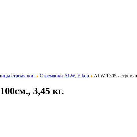
ницы стремянки.
Стремянки ALW, Elkop
ALW T305 - стремянка
00см., 3,45 кг.