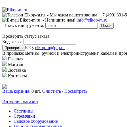
- Мы ждем вашего звонка!
+7 (499)
391-
- Напишите нам!
info@elkop-m.ru
Поиск инструмента:
Проверить статус заказа
Код заказа:
ICQ:
elkop-m@qip.ru
В продаже: метизы, ручной и электроинструмент, кабели и про
Главная
Магазин
Доставка
Контакты
Ваша корзина:
0 шт.
Очистить
/
Посмотреть
Интернет-магазин
Лестницы
Стремянки
Садовое оборудование
Грузоподъемная техника