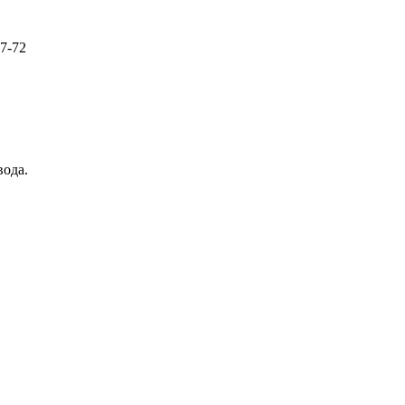
57-72
вода.