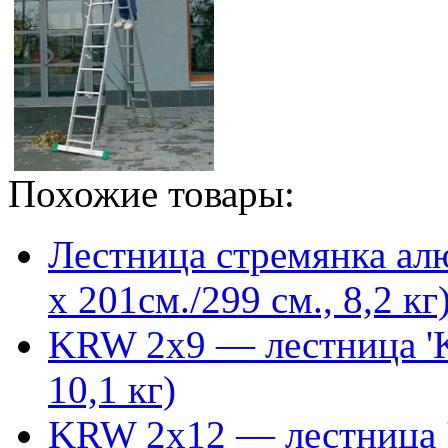
Похожие товары:
Лестница стремянка ал
х 201см./299 см., 8,2 кг
KRW 2x9 — лестница 'Kro
10,1 кг)
KRW 2x12 — лестница 'Kr