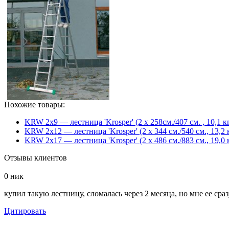
Похожие товары:
KRW 2x9 — лестница 'Krosper' (2 х 258см./407 см. , 10,1 к
KRW 2x12 — лестница 'Krosper' (2 х 344 см./540 см., 13,2 
KRW 2x17 — лестница 'Krosper' (2 х 486 см./883 см., 19,0 
Отзывы клиентов
0
ник
купил такую лестницу, сломалась через 2 месяца, но мне ее сра
Цитировать