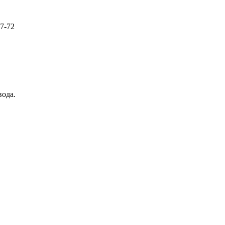
57-72
вода.