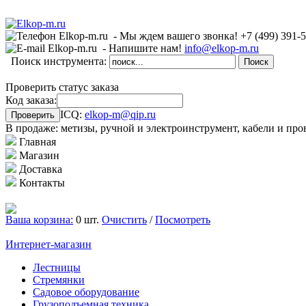
- Мы ждем вашего звонка!
+7 (499)
391-
- Напишите нам!
info@elkop-m.ru
Поиск инструмента:
Проверить статус заказа
Код заказа:
ICQ:
elkop-m@qip.ru
В продаже: метизы, ручной и электроинструмент, кабели и про
Главная
Магазин
Доставка
Контакты
Ваша корзина:
0 шт.
Очистить
/
Посмотреть
Интернет-магазин
Лестницы
Стремянки
Садовое оборудование
Грузоподъемная техника