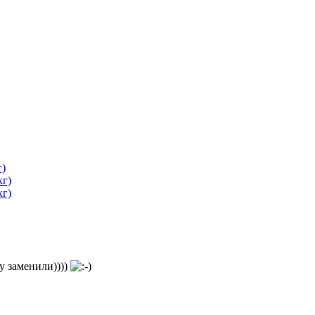
г)
кг)
кг)
зу заменили))))