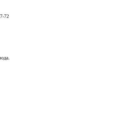
57-72
вода.