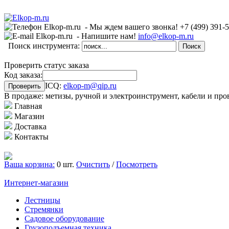
- Мы ждем вашего звонка!
+7 (499)
391-
- Напишите нам!
info@elkop-m.ru
Поиск инструмента:
Проверить статус заказа
Код заказа:
ICQ:
elkop-m@qip.ru
В продаже: метизы, ручной и электроинструмент, кабели и про
Главная
Магазин
Доставка
Контакты
Ваша корзина:
0 шт.
Очистить
/
Посмотреть
Интернет-магазин
Лестницы
Стремянки
Садовое оборудование
Грузоподъемная техника