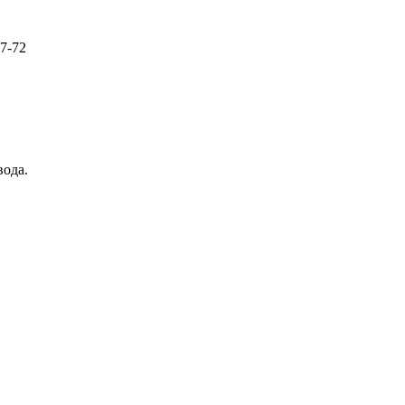
57-72
вода.