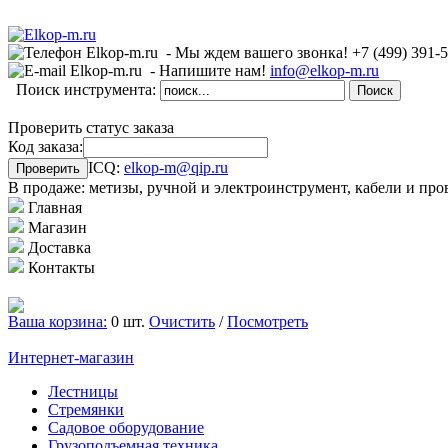
- Мы ждем вашего звонка!
+7 (499)
391-
- Напишите нам!
info@elkop-m.ru
Поиск инструмента:
Проверить статус заказа
Код заказа:
ICQ:
elkop-m@qip.ru
В продаже: метизы, ручной и электроинструмент, кабели и про
Главная
Магазин
Доставка
Контакты
Ваша корзина:
0 шт.
Очистить
/
Посмотреть
Интернет-магазин
Лестницы
Стремянки
Садовое оборудование
Грузоподъемная техника