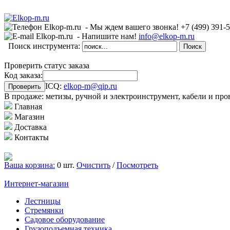
- Мы ждем вашего звонка!
+7 (499)
391-
- Напишите нам!
info@elkop-m.ru
Поиск инструмента:
Проверить статус заказа
Код заказа:
ICQ:
elkop-m@qip.ru
В продаже: метизы, ручной и электроинструмент, кабели и про
Главная
Магазин
Доставка
Контакты
Ваша корзина:
0 шт.
Очистить
/
Посмотреть
Интернет-магазин
Лестницы
Стремянки
Садовое оборудование
Грузоподъемная техника