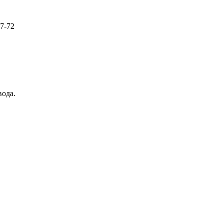
57-72
вода.