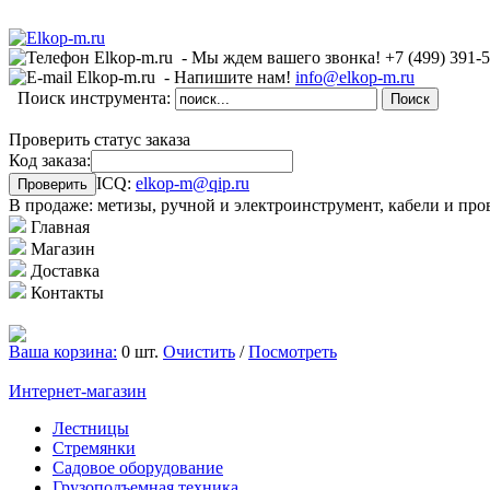
- Мы ждем вашего звонка!
+7 (499)
391-
- Напишите нам!
info@elkop-m.ru
Поиск инструмента:
Проверить статус заказа
Код заказа:
ICQ:
elkop-m@qip.ru
В продаже: метизы, ручной и электроинструмент, кабели и про
Главная
Магазин
Доставка
Контакты
Ваша корзина:
0 шт.
Очистить
/
Посмотреть
Интернет-магазин
Лестницы
Стремянки
Садовое оборудование
Грузоподъемная техника