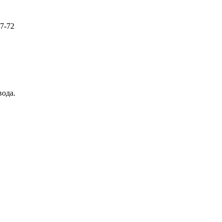
57-72
вода.