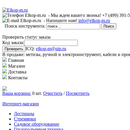
- Мы ждем вашего звонка!
+7 (499)
391-
- Напишите нам!
info@elkop-m.ru
Поиск инструмента:
Проверить статус заказа
Код заказа:
ICQ:
elkop-m@qip.ru
В продаже: метизы, ручной и электроинструмент, кабели и про
Главная
Магазин
Доставка
Контакты
Ваша корзина:
0 шт.
Очистить
/
Посмотреть
Интернет-магазин
Лестницы
Стремянки
Садовое оборудование
Грузоподъемная техника