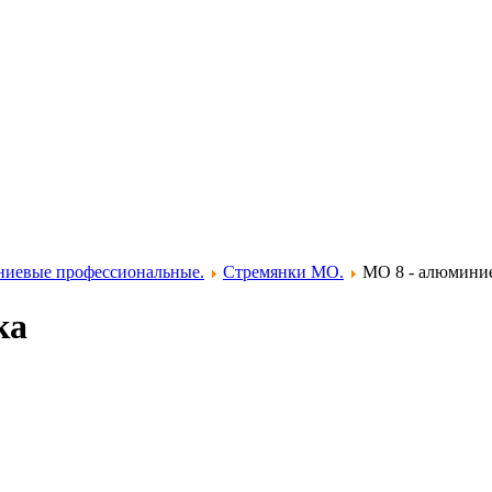
ниевые профессиональные.
Стремянки MO.
MO 8 - алюминие
ка