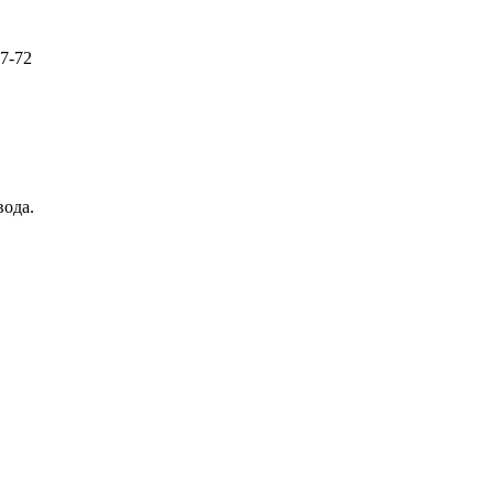
57-72
вода.