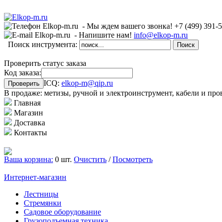
- Мы ждем вашего звонка!
+7 (499)
391-
- Напишите нам!
info@elkop-m.ru
Поиск инструмента:
Проверить статус заказа
Код заказа:
ICQ:
elkop-m@qip.ru
В продаже: метизы, ручной и электроинструмент, кабели и про
Главная
Магазин
Доставка
Контакты
Ваша корзина:
0 шт.
Очистить
/
Посмотреть
Интернет-магазин
Лестницы
Стремянки
Садовое оборудование
Грузоподъемная техника