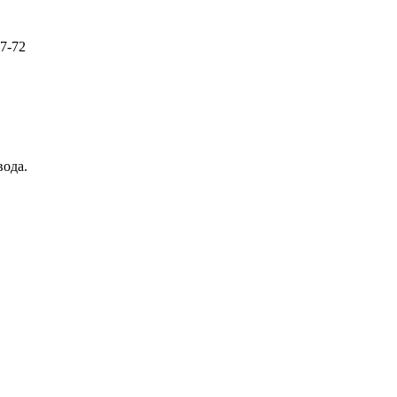
57-72
вода.