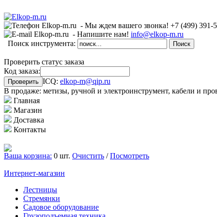
- Мы ждем вашего звонка!
+7 (499)
391-
- Напишите нам!
info@elkop-m.ru
Поиск инструмента:
Проверить статус заказа
Код заказа:
ICQ:
elkop-m@qip.ru
В продаже: метизы, ручной и электроинструмент, кабели и про
Главная
Магазин
Доставка
Контакты
Ваша корзина:
0 шт.
Очистить
/
Посмотреть
Интернет-магазин
Лестницы
Стремянки
Садовое оборудование
Грузоподъемная техника