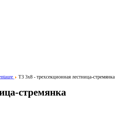
entaure
T3 3x8 - трехсекционная лестница-стремянка
ница-стремянка