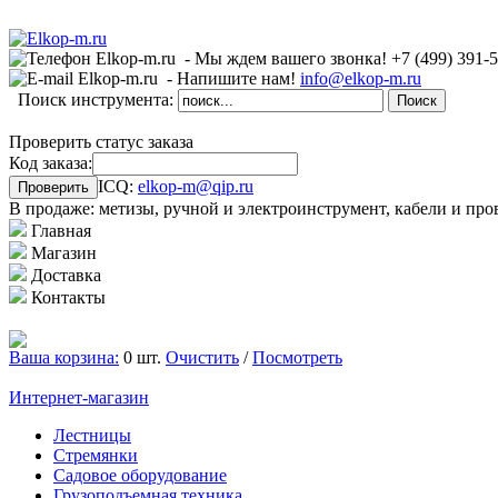
- Мы ждем вашего звонка!
+7 (499)
391-
- Напишите нам!
info@elkop-m.ru
Поиск инструмента:
Проверить статус заказа
Код заказа:
ICQ:
elkop-m@qip.ru
В продаже: метизы, ручной и электроинструмент, кабели и про
Главная
Магазин
Доставка
Контакты
Ваша корзина:
0 шт.
Очистить
/
Посмотреть
Интернет-магазин
Лестницы
Стремянки
Садовое оборудование
Грузоподъемная техника