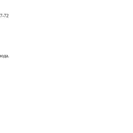
57-72
вода.