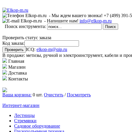
- Мы ждем вашего звонка!
+7 (499)
391-
- Напишите нам!
info@elkop-m.ru
Поиск инструмента:
Проверить статус заказа
Код заказа:
ICQ:
elkop-m@qip.ru
В продаже: метизы, ручной и электроинструмент, кабели и про
Главная
Магазин
Доставка
Контакты
Ваша корзина:
0 шт.
Очистить
/
Посмотреть
Интернет-магазин
Лестницы
Стремянки
Садовое оборудование
Грузоподъемная техника