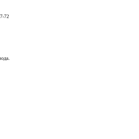
57-72
вода.